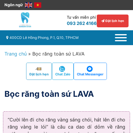
Ngôn ngữ
Tư vấn miễn phí
Đặt lịch hẹn
093 262 4166
400CD Lê Hồng Phong, P.1, Q.10, TPHCM
Trang chủ
»
Bọc răng toàn sứ LAVA
Đặt lịch hẹn
Chat Zalo
Chat Messenger
Bọc răng toàn sứ LAVA
“Cười lên đi cho răng vàng sáng chói, hát lên đi cho
răng vàng le lói” là câu ca dao dí dỏm về răng