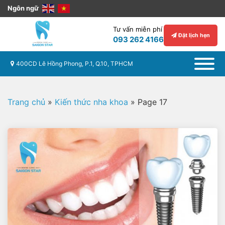
Ngôn ngữ
Tư vấn miễn phí
Đặt lịch hẹn
093 262 4166
400CD Lê Hồng Phong, P.1, Q.10, TPHCM
Trang chủ
»
Kiến thức nha khoa
»
Page 17