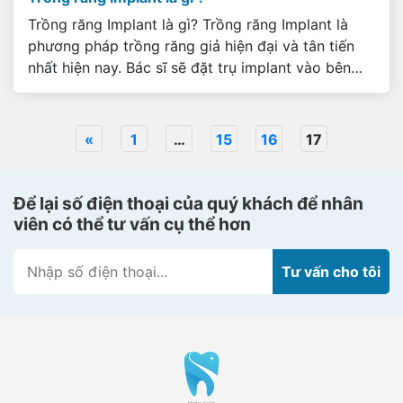
Trồng răng Implant là gì? Trồng răng Implant là
phương pháp trồng răng giả hiện đại và tân tiến
nhất hiện nay. Bác sĩ sẽ đặt trụ implant vào bên
trong xương hàm nhằm thay thế cho phần chân
răng đã mất của bạn. Mỗi trụ implant sẽ thay thế
cho một chân răng. Đến […]
«
1
…
15
16
17
Để lại số điện thoại của quý khách để nhân
viên có thể tư vấn cụ thể hơn