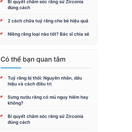
Bí quyết chăm sóc răng sứ Zirconia
đúng cách
2 cách chữa tuỷ răng cho bé hiệu quả
Niềng răng loại nào tốt? Bác sĩ chia sẻ
Có thể bạn quan tâm
Tuỷ răng bị thối: Nguyên nhân, dấu
hiệu và cách điều trị
Sưng nướu răng có mủ nguy hiểm hay
không?
Bí quyết chăm sóc răng sứ Zirconia
đúng cách