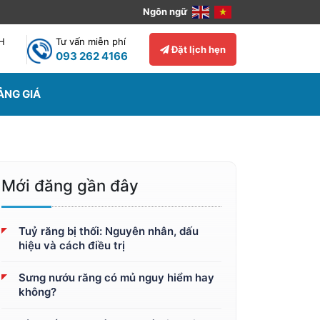
Ngôn ngữ
8H
Tư vấn miễn phí
Đặt lịch hẹn
093 262 4166
ẢNG GIÁ
Mới đăng gần đây
Tuỷ răng bị thối: Nguyên nhân, dấu
hiệu và cách điều trị
Sưng nướu răng có mủ nguy hiểm hay
không?