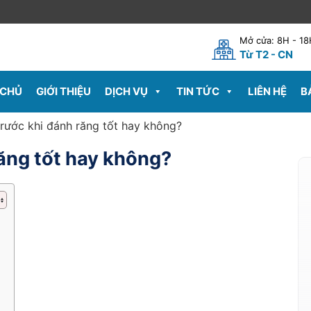
Mở cửa: 8H - 1
Từ T2 - CN
 CHỦ
GIỚI THIỆU
DỊCH VỤ
TIN TỨC
LIÊN HỆ
B
rước khi đánh răng tốt hay không?
ăng tốt hay không?