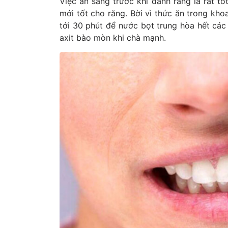
Việc ăn sáng trước khi đánh răng là rất tốt
mới tốt cho răng. Bời vì thức ăn trong kho
tới 30 phút để nước bọt trung hòa hết các 
axit bào mòn khi chà mạnh.