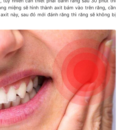
, tuy nhiên cần thiết phải đánh răng sau 30 phút thì
ang miệng sẽ hình thành axit bám vào trên răng, cần
axit này, sau đó mới đánh răng thì răng sẽ không bị