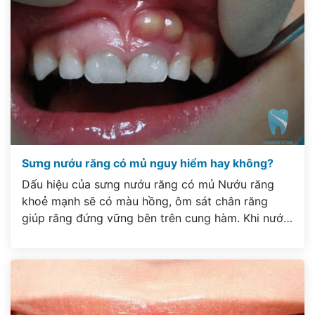
Sưng nướu răng có mủ nguy hiểm hay không?
Dấu hiệu của sưng nướu răng có mủ Nướu răng
khoẻ mạnh sẽ có màu hồng, ôm sát chân răng
giúp răng đứng vững bên trên cung hàm. Khi nướu
răng bị viêm nhiễm, các cơn đau nhức sẽ xuất hiện
gây ảnh hưởng đến chức năng ăn nhai của răng.
Nếu để lâu ngày […]