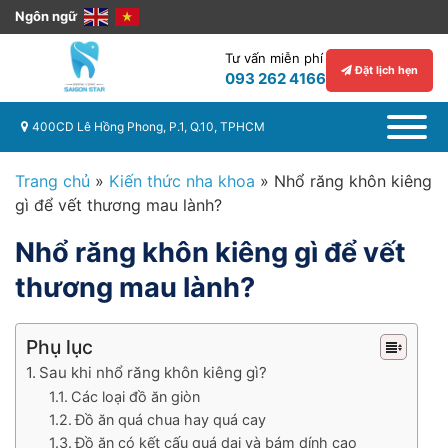
Ngôn ngữ
Tư vấn miễn phí
Đặt lịch hẹn
093 262 4166
400CD Lê Hồng Phong, P.1, Q.10, TPHCM
Trang chủ
»
Kiến thức nha khoa
»
Nhổ răng khôn kiêng
gì để vết thương mau lành?
Nhổ răng khôn kiêng gì để vết
thương mau lành?
Phụ lục
Sau khi nhổ răng khôn kiêng gì?
Các loại đồ ăn giòn
Đồ ăn quá chua hay quá cay
Đồ ăn có kết cấu quá dai và bám dính cao