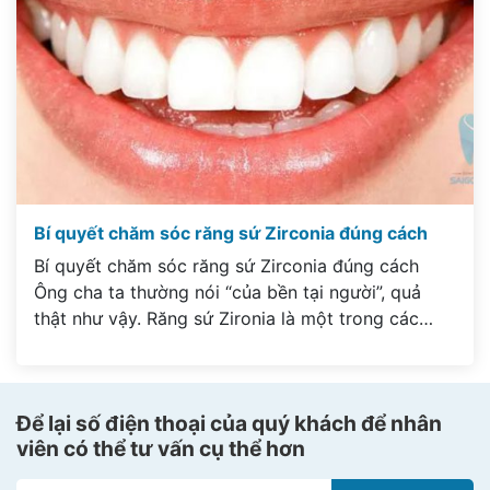
Bí quyết chăm sóc răng sứ Zirconia đúng cách
Bí quyết chăm sóc răng sứ Zirconia đúng cách
Ông cha ta thường nói “của bền tại người”, quả
thật như vậy. Răng sứ Zironia là một trong các
dòng răng sứ có tuổi thọ khá lâu bền lên tới 15 –
20 năm, tuy nhiên để răng sứ luôn trắng sáng và
hoạt động […]
Để lại số điện thoại của quý khách để nhân
viên có thể tư vấn cụ thể hơn