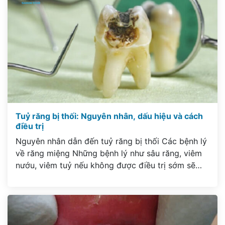
Tuỷ răng bị thối: Nguyên nhân, dấu hiệu và cách
điều trị
Nguyên nhân dẫn đến tuỷ răng bị thối Các bệnh lý
về răng miệng Những bệnh lý như sâu răng, viêm
nướu, viêm tuỷ nếu không được điều trị sớm sẽ
dẫn tới tình trạng tuỷ răng bị thối. Để phòng tránh
tình trạng này, bạn hãy vệ sinh răng miệng sạch sẽ
và đúng […]