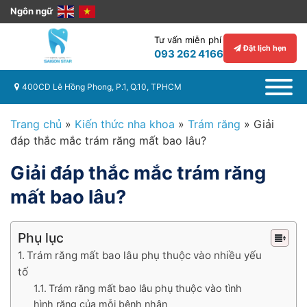
Ngôn ngữ
Tư vấn miễn phí
Đặt lịch hẹn
093 262 4166
400CD Lê Hồng Phong, P.1, Q.10, TPHCM
Trang chủ
»
Kiến thức nha khoa
»
Trám răng
»
Giải
đáp thắc mắc trám răng mất bao lâu?
Giải đáp thắc mắc trám răng
mất bao lâu?
Phụ lục
Trám răng mất bao lâu phụ thuộc vào nhiều yếu
tố
Trám răng mất bao lâu phụ thuộc vào tình
hình răng của mỗi bệnh nhân