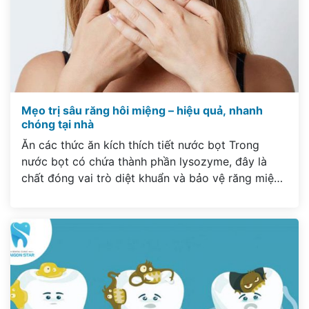
Mẹo trị sâu răng hôi miệng – hiệu quả, nhanh
chóng tại nhà
Ăn các thức ăn kích thích tiết nước bọt Trong
nước bọt có chứa thành phần lysozyme, đây là
chất đóng vai trò diệt khuẩn và bảo vệ răng miệng
hàng ngày. Do vậy bạn cần giữ cho khoang miệng
luôn có nước bọt để tình trạng sâu răng được
giảm đi, cách đơn giản […]