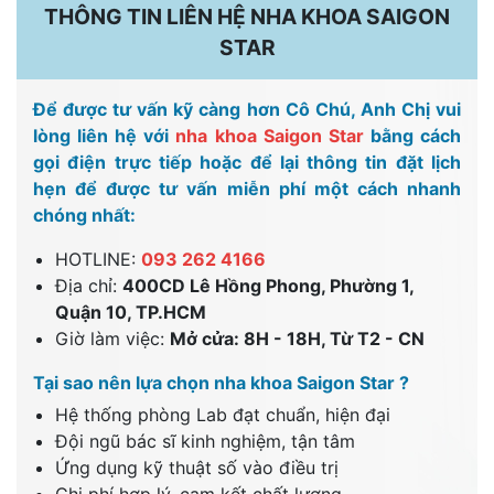
THÔNG TIN LIÊN HỆ NHA KHOA SAIGON
STAR
Để được tư vấn kỹ càng hơn Cô Chú, Anh Chị vui
lòng liên hệ với
nha khoa Saigon Star
bằng cách
gọi điện trực tiếp hoặc để lại thông tin đặt lịch
hẹn để được tư vấn miễn phí một cách nhanh
chóng nhất:
HOTLINE:
093 262 4166
Địa chỉ:
400CD Lê Hồng Phong, Phường 1,
Quận 10, TP.HCM
Giờ làm việc:
Mở cửa: 8H - 18H, Từ T2 - CN
Tại sao nên lựa chọn nha khoa Saigon Star ?
Hệ thống phòng Lab đạt chuẩn, hiện đại
Đội ngũ bác sĩ kinh nghiệm, tận tâm
Ứng dụng kỹ thuật số vào điều trị
Chi phí hợp lý, cam kết chất lượng