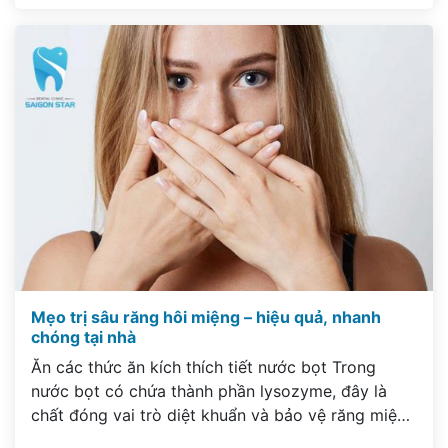
trám răng sẽ không gây ra đau nhức hay khó chịu
trong suốt quá trình thực […]
Mẹo trị sâu răng hôi miệng – hiệu quả, nhanh
chóng tại nhà
Ăn các thức ăn kích thích tiết nước bọt Trong
nước bọt có chứa thành phần lysozyme, đây là
chất đóng vai trò diệt khuẩn và bảo vệ răng miệng
hàng ngày. Do vậy bạn cần giữ cho khoang miệng