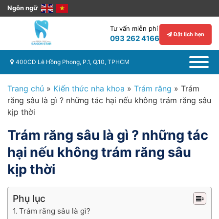
Ngôn ngữ
Tư vấn miễn phí
Đặt lịch hẹn
093 262 4166
400CD Lê Hồng Phong, P.1, Q.10, TPHCM
Trang chủ
»
Kiến thức nha khoa
»
Trám răng
»
Trám
răng sâu là gì ? những tác hại nếu không trám răng sâu
kịp thời
Trám răng sâu là gì ? những tác
hại nếu không trám răng sâu
kịp thời
Phụ lục
Trám răng sâu là gì?