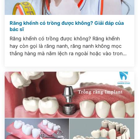
Răng khểnh có trồng được không? Giải đáp của
bác sĩ
Răng khểnh có trồng được không? Răng khểnh
hay còn gọi là răng nanh, răng nanh không mọc
thẳng hàng mà nằm lệch ra ngoài hoặc vào trong
hàm trăng, khiến cho nụ cười của người có răng
khểnh duyên dáng và thu hút hơn. Tuy nhiên răng
khểnh tự nhiên có đáng yêu hay […]